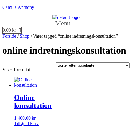
Camilla Anthony
Menu
0,00
kr.
Forside
/
Shop
/ Varer tagged “online indretningskonsultation”
online indretningskonsultation
Viser 1 resultat
Online
konsultation
1.400,00
kr.
Tilføj til kurv